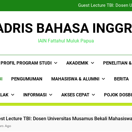
Prodi TBI IAIN Papua Teken 
Guest Lecture TBI: Dosen 
Anggota Rindam XVII/Cenderaw
HMPS TBI Gelar Pelatiha
Prodi TBI IAIN Papua Teken 
ADRIS BAHASA INGGR
Guest Lecture TBI: Dosen 
Anggota Rindam XVII/Cenderaw
HMPS TBI Gelar Pelatiha
IAIN Fattahul Muluk Papua
PROFIL PROGRAM STUDI
AKADEMIK
PENELITIAN 
I
PENGUMUMAN
MAHASISWA & ALUMNI
BERITA
ALAK
INFORMASI
AKSES CEPAT
POJOK DOSB
ure TBI: Dosen Universitas Musamus Bekali Mahasiswa Ilmu