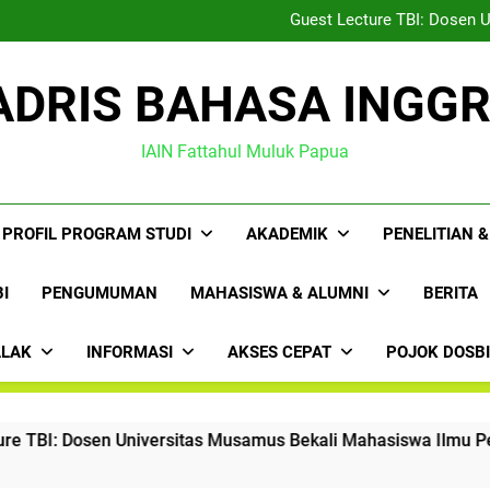
Prodi TBI IAIN Papua Teken 
Guest Lecture TBI: Dosen 
Anggota Rindam XVII/Cenderaw
HMPS TBI Gelar Pelatiha
Prodi TBI IAIN Papua Teken 
ADRIS BAHASA INGGR
Guest Lecture TBI: Dosen 
Anggota Rindam XVII/Cenderaw
HMPS TBI Gelar Pelatiha
IAIN Fattahul Muluk Papua
PROFIL PROGRAM STUDI
AKADEMIK
PENELITIAN 
I
PENGUMUMAN
MAHASISWA & ALUMNI
BERITA
ALAK
INFORMASI
AKSES CEPAT
POJOK DOSB
 Universitas Musamus Bekali Mahasiswa Ilmu Penerjemahan 