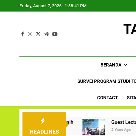
Skip
Friday, August 7, 2026
1:38:42 PM
to
content
T
BERANDA
SURVEI PROGRAM STUDI TB
CONTACT
SIT
XVII/Cenderawasih
Guest Lecture TBI: Dosen
2 Years Ago
HEADLINES