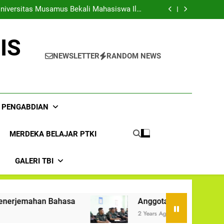
Kerjasama Dengan Rindam XVII/Cenderawasih
Universitas Musamus Bekali Mahasiswa Ilmu
Penerjemahan Bahasa
asih Berlatih Bahasa Inggris di IAIN Papua
n Penyusunan Modul Ajar Kurikulum Merdeka
Kerjasama Dengan Rindam XVII/Cenderawasih
IS
Universitas Musamus Bekali Mahasiswa Ilmu
Penerjemahan Bahasa
asih Berlatih Bahasa Inggris di IAIN Papua
NEWSLETTER
RANDOM NEWS
n Penyusunan Modul Ajar Kurikulum Merdeka
& PENGABDIAN
MERDEKA BELAJAR PTKI
I
GALERI TBI
Bahasa
Anggota Rindam XVII/Cenderawasih Ber
2 Years Ago