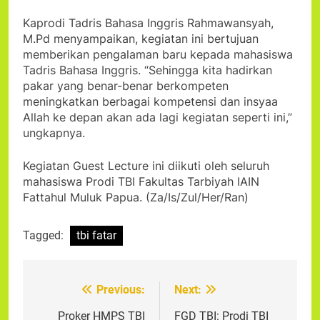
Kaprodi Tadris Bahasa Inggris Rahmawansyah,
M.Pd menyampaikan, kegiatan ini bertujuan
memberikan pengalaman baru kepada mahasiswa
Tadris Bahasa Inggris. “Sehingga kita hadirkan
pakar yang benar-benar berkompeten
meningkatkan berbagai kompetensi dan insyaa
Allah ke depan akan ada lagi kegiatan seperti ini,”
ungkapnya.
Kegiatan Guest Lecture ini diikuti oleh seluruh
mahasiswa Prodi TBI Fakultas Tarbiyah IAIN
Fattahul Muluk Papua. (Za/Is/Zul/Her/Ran)
Tagged:
tbi fatar
Previous:
Next:
Post
navigation
Proker HMPS TBI
FGD TBI: Prodi TBI