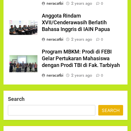
neracatbi
2 years ago
0
Anggota Rindam
XVII/Cenderawasih Berlatih
Bahasa Inggris di IAIN Papua
neracatbi
2 years ago
0
Program MBKM: Prodi di FEBI
Gelar Pertukaran Mahasiswa
dengan Prodi TBI di Fak. Tarbiyah
neracatbi
2 years ago
0
Search
SEARCH