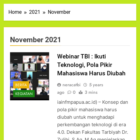
Home
2021
November
November 2021
Webinar TBI : Ikuti
Teknologi, Pola Pikir
Mahasiswa Harus Diubah
neracatbi
5 years
BERITA
ago
0
3 mins
KEGIATAN
iainfmpapua.ac.id) – Konsep dan
pola pikir mahasiswa harus
diubah untuk menghadapi
perkembangan teknologi di era
4.0. Dekan Fakultas Tarbiyah Dr.
Zulihi, S.Ag. M.Ag menjelaskan